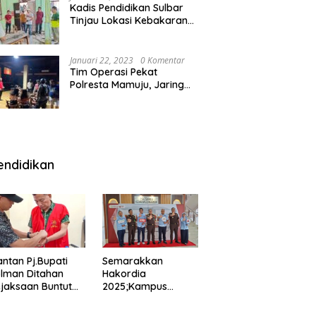
Kadis Pendidikan Sulbar
Tinjau Lokasi Kebakaran
di SMAN 1 Malunda
Januari 22, 2023
0 Komentar
Tim Operasi Pekat
Polresta Mamuju, Jaring
Anak Remaja Konsumsi
Boje Di Wisma
endidikan
ntan Pj.Bupati
Semarakkan
lman Ditahan
Hakordia
jaksaan Buntut
2025;Kampus
nipuan
Kesehatan
engadaan
Polkesmamuju,