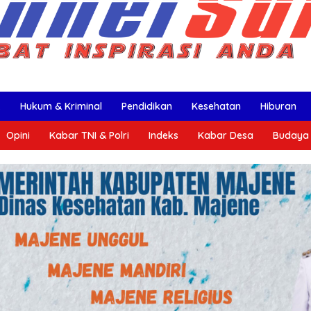
k
Hukum & Kriminal
Pendidikan
Kesehatan
Hiburan
Opini
Kabar TNI & Polri
Indeks
Kabar Desa
Budaya