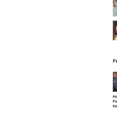
P
Ma
Po
Ke
Pe
P