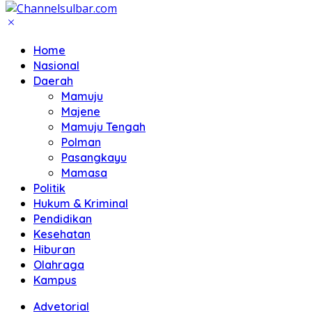
Home
Nasional
Daerah
Mamuju
Majene
Mamuju Tengah
Polman
Pasangkayu
Mamasa
Politik
Hukum & Kriminal
Pendidikan
Kesehatan
Hiburan
Olahraga
Kampus
Advetorial