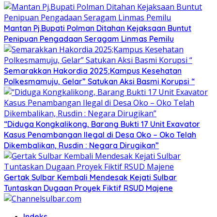
Mantan Pj.Bupati Polman Ditahan Kejaksaan Buntut
Penipuan Pengadaan Seragam Linmas Pemilu
Semarakkan Hakordia 2025;Kampus Kesehatan
Polkesmamuju, Gelar” Satukan Aksi Basmi Korupsi “
“Diduga Kongkalikong, Barang Bukti 17 Unit Exavator
Kasus Penambangan Ilegal di Desa Oko – Oko Telah
Dikembalikan, Rusdin : Negara Dirugikan”
Gertak Sulbar Kembali Mendesak Kejati Sulbar
Tuntaskan Dugaan Proyek Fiktif RSUD Majene
Indeks