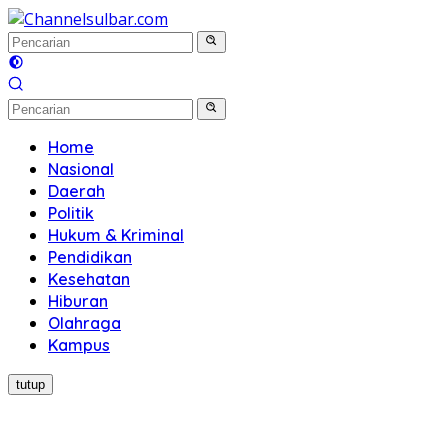
Langsung
ke
konten
Home
Nasional
Daerah
Politik
Hukum & Kriminal
Pendidikan
Kesehatan
Hiburan
Olahraga
Kampus
tutup