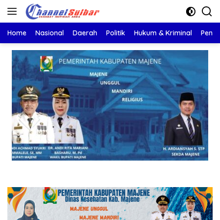
Langsung
ke
konten
Home
Nasional
Daerah
Politik
Hukum & Kriminal
Pendi