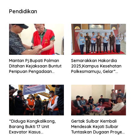
Pendidikan
Mantan Pj.Bupati Polman
Semarakkan Hakordia
Ditahan Kejaksaan Buntut
2025;Kampus Kesehatan
Penipuan Pengadaan
Polkesmamuju, Gelar”
Seragam Linmas Pemilu
Satukan Aksi Basmi
Korupsi “
“Diduga Kongkalikong,
Gertak Sulbar Kembali
Barang Bukti 17 Unit
Mendesak Kejati Sulbar
Exavator Kasus
Tuntaskan Dugaan Proyek