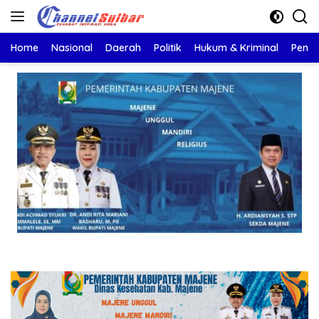
Langsung
ke
konten
Home
Nasional
Daerah
Politik
Hukum & Kriminal
Pendi