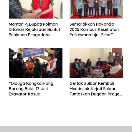
Mantan Pj.Bupati Polman
Semarakkan Hakordia
Ditahan Kejaksaan Buntut
2025;Kampus Kesehatan
Penipuan Pengadaan
Polkesmamuju, Gelar”
Seragam Linmas Pemilu
Satukan Aksi Basmi
Korupsi “
“Diduga Kongkalikong,
Gertak Sulbar Kembali
Barang Bukti 17 Unit
Mendesak Kejati Sulbar
Exavator Kasus
Tuntaskan Dugaan Proyek
Penambangan Ilegal di
Fiktif RSUD Majene
Desa Oko – Oko Telah
Dikembalikan, Rusdin :
Negara Dirugikan”