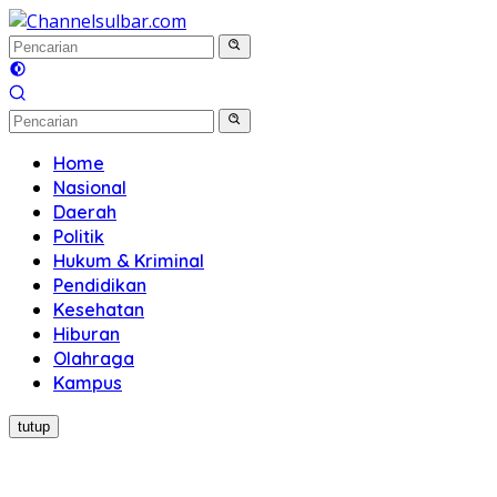
Langsung
ke
konten
Home
Nasional
Daerah
Politik
Hukum & Kriminal
Pendidikan
Kesehatan
Hiburan
Olahraga
Kampus
tutup