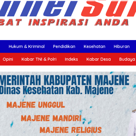
k
Hukum & Kriminal
Pendidikan
Kesehatan
Hiburan
Opini
Kabar TNI & Polri
Indeks
Kabar Desa
Budaya