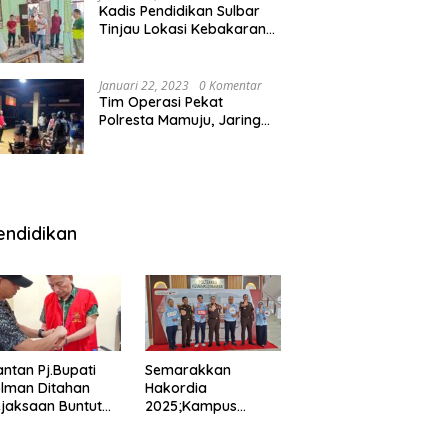
Kadis Pendidikan Sulbar
Tinjau Lokasi Kebakaran
di SMAN 1 Malunda
Januari 22, 2023
0 Komentar
Tim Operasi Pekat
Polresta Mamuju, Jaring
Anak Remaja Konsumsi
Boje Di Wisma
endidikan
ntan Pj.Bupati
Semarakkan
lman Ditahan
Hakordia
jaksaan Buntut
2025;Kampus
nipuan
Kesehatan
engadaan
Polkesmamuju,