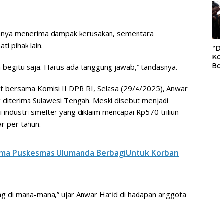
S
Pe
h hanya menerima dampak kerusakan, sementara
i pihak lain.
“
Ko
Ba
an begitu saja. Harus ada tanggung jawab,” tandasnya.
Ex
P
 bersama Komisi II DPR RI, Selasa (29/4/2025), Anwar
Il
diterima Sulawesi Tengah. Meski disebut menjadi
Ok
Di
ndustri smelter yang diklaim mencapai Rp570 triliun
Ru
r per tahun.
Di
ma Puskesmas Ulumanda BerbagiUntuk Korban
ng di mana-mana,” ujar Anwar Hafid di hadapan anggota