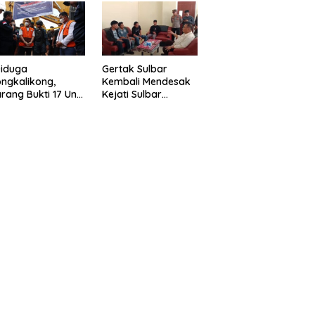
eragam Linmas
Gelar” Satukan Aksi
milu
Basmi Korupsi “
Diduga
Gertak Sulbar
ngkalikong,
Kembali Mendesak
rang Bukti 17 Unit
Kejati Sulbar
avator Kasus
Tuntaskan Dugaan
enambangan
Proyek Fiktif RSUD
egal di Desa Oko –
Majene
o Telah
kembalikan,
sdin : Negara
rugikan”