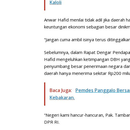
Kaloli
Anwar Hafid menilai tidak adil jika daera
keuntungan ekonomi sebagian besar dinikmat
“Jangan cuma ambil isinya terus ditinggalk
Sebelumnya, dalam Rapat Dengar Pendapat
Hafid mengeluhkan ketimpangan DBH yang 
penyumbang besar penerimaan negara dari i
daerah hanya menerima sekitar Rp200 milia
Baca Juga:
Pemdes Panggalo Bersa
Kebakaran.
“Negeri kami hancur-hancuran, Pak. Tamba
DPR RI.