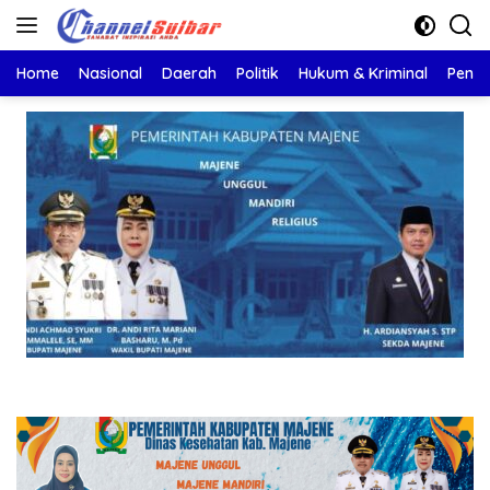
Langsung
ke
konten
Home
Nasional
Daerah
Politik
Hukum & Kriminal
Pendi