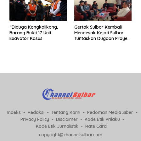
“Diduga Kongkalikong,
Gertak Sulbar Kembali
Barang Bukti 17 Unit
Mendesak Kejati Sulbar
Exavator Kasus
Tuntaskan Dugaan Proyek
Penambangan Ilegal di
Fiktif RSUD Majene
Desa Oko – Oko Telah
Dikembalikan, Rusdin :
Negara Dirugikan”
Indeks
Redaksi
Tentang Kami
Pedoman Media Siber
Privacy Policy
Disclaimer
Kode Etik Prilaku
Kode Etik Jurnalistik
Rate Card
copyright@channelsulbar.com