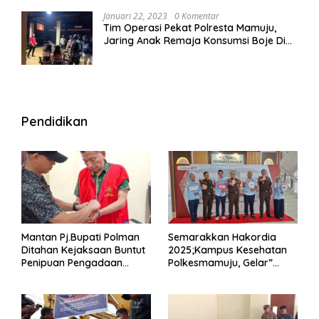
Januari 22, 2023
0 Komentar
Tim Operasi Pekat Polresta Mamuju,
Jaring Anak Remaja Konsumsi Boje Di
Wisma
Pendidikan
Mantan Pj.Bupati Polman
Semarakkan Hakordia
Ditahan Kejaksaan Buntut
2025;Kampus Kesehatan
Penipuan Pengadaan
Polkesmamuju, Gelar”
Seragam Linmas Pemilu
Satukan Aksi Basmi
Korupsi “