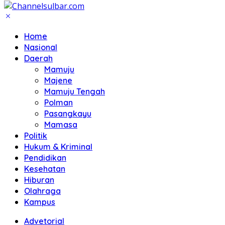
Home
Nasional
Daerah
Mamuju
Majene
Mamuju Tengah
Polman
Pasangkayu
Mamasa
Politik
Hukum & Kriminal
Pendidikan
Kesehatan
Hiburan
Olahraga
Kampus
Advetorial