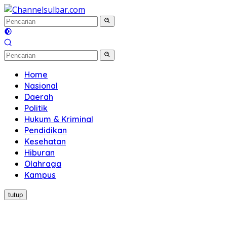
Langsung
ke
konten
Home
Nasional
Daerah
Politik
Hukum & Kriminal
Pendidikan
Kesehatan
Hiburan
Olahraga
Kampus
tutup