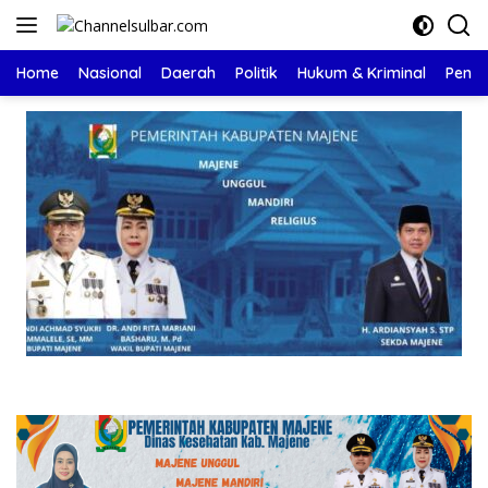
Langsung
ke
konten
Home
Nasional
Daerah
Politik
Hukum & Kriminal
Pendi