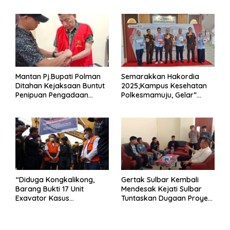
Mantan Pj.Bupati Polman
Semarakkan Hakordia
Ditahan Kejaksaan Buntut
2025;Kampus Kesehatan
Penipuan Pengadaan
Polkesmamuju, Gelar”
Seragam Linmas Pemilu
Satukan Aksi Basmi
Korupsi “
“Diduga Kongkalikong,
Gertak Sulbar Kembali
Barang Bukti 17 Unit
Mendesak Kejati Sulbar
Exavator Kasus
Tuntaskan Dugaan Proyek
Penambangan Ilegal di
Fiktif RSUD Majene
Desa Oko – Oko Telah
Dikembalikan, Rusdin :