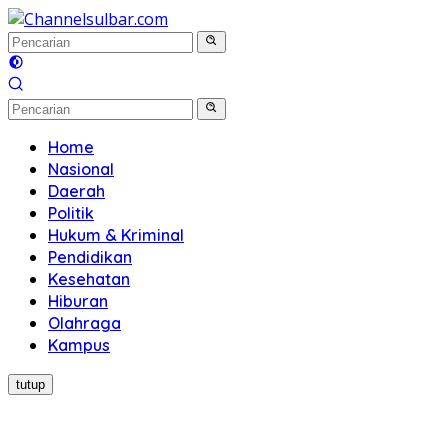
Langsung
ke
konten
Home
Nasional
Daerah
Politik
Hukum & Kriminal
Pendidikan
Kesehatan
Hiburan
Olahraga
Kampus
tutup