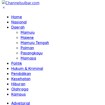
Home
Nasional
Daerah
Mamuju
Majene
Mamuju Tengah
Polman
Pasangkayu
Mamasa
Politik
Hukum & Kriminal
Pendidikan
Kesehatan
Hiburan
Olahraga
Kampus
Advetorial