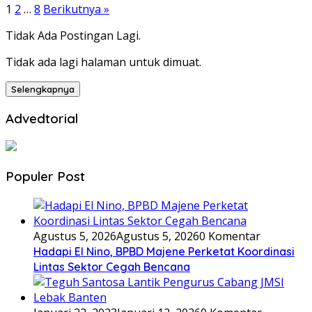
Paginasi
1
2
…
8
Berikutnya »
pos
Tidak Ada Postingan Lagi.
Tidak ada lagi halaman untuk dimuat.
Selengkapnya
Advedtorial
Populer Post
Agustus 5, 2026
Agustus 5, 2026
0 Komentar
Hadapi El Nino, BPBD Majene Perketat Koordinasi
Lintas Sektor Cegah Bencana