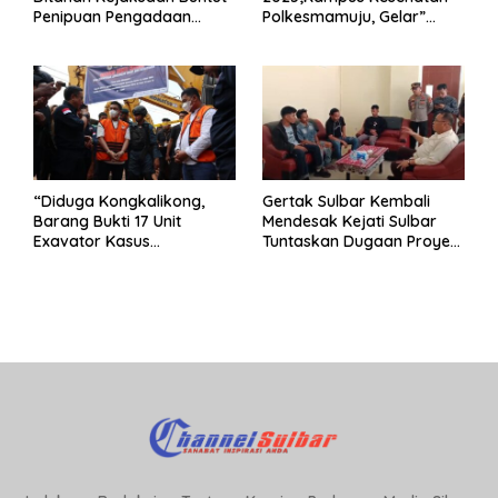
Penipuan Pengadaan
Polkesmamuju, Gelar”
Seragam Linmas Pemilu
Satukan Aksi Basmi
Korupsi “
“Diduga Kongkalikong,
Gertak Sulbar Kembali
Barang Bukti 17 Unit
Mendesak Kejati Sulbar
Exavator Kasus
Tuntaskan Dugaan Proyek
Penambangan Ilegal di
Fiktif RSUD Majene
Desa Oko – Oko Telah
Dikembalikan, Rusdin :
Negara Dirugikan”