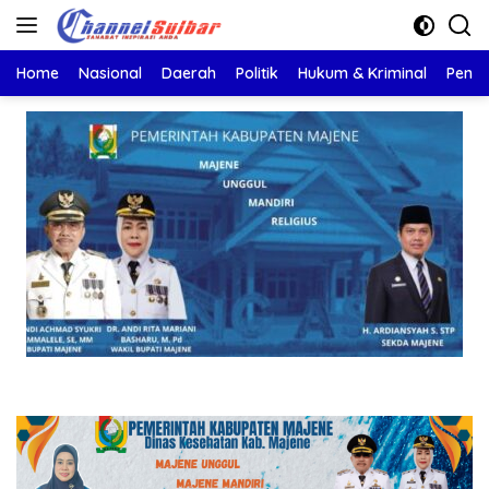
Langsung
ke
konten
Home
Nasional
Daerah
Politik
Hukum & Kriminal
Pendi