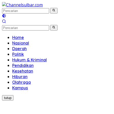
Langsung
ke
konten
Home
Nasional
Daerah
Politik
Hukum & Kriminal
Pendidikan
Kesehatan
Hiburan
Olahraga
Kampus
tutup