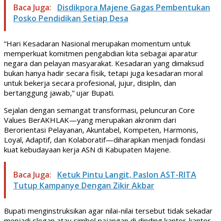
Baca Juga:
Disdikpora Majene Gagas Pembentukan
Posko Pendidikan Setiap Desa
“Hari Kesadaran Nasional merupakan momentum untuk
memperkuat komitmen pengabdian kita sebagai aparatur
negara dan pelayan masyarakat. Kesadaran yang dimaksud
bukan hanya hadir secara fisik, tetapi juga kesadaran moral
untuk bekerja secara profesional, jujur, disiplin, dan
bertanggung jawab,” ujar Bupati.
Sejalan dengan semangat transformasi, peluncuran Core
Values BerAKHLAK—yang merupakan akronim dari
Berorientasi Pelayanan, Akuntabel, Kompeten, Harmonis,
Loyal, Adaptif, dan Kolaboratif—diharapkan menjadi fondasi
kuat kebudayaan kerja ASN di Kabupaten Majene.
Baca Juga:
Ketuk Pintu Langit, Paslon AST-RITA
Tutup Kampanye Dengan Zikir Akbar
Bupati menginstruksikan agar nilai-nilai tersebut tidak sekadar
menjadi slogan atau simbol pajangan di dinding kantor-kantor