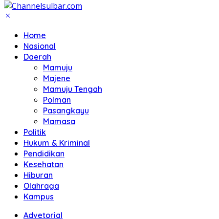
Home
Nasional
Daerah
Mamuju
Majene
Mamuju Tengah
Polman
Pasangkayu
Mamasa
Politik
Hukum & Kriminal
Pendidikan
Kesehatan
Hiburan
Olahraga
Kampus
Advetorial