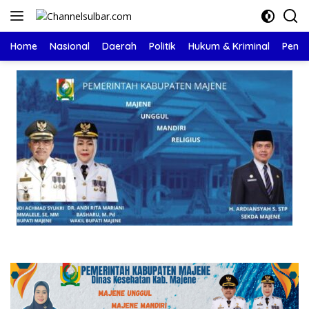
Langsung
ke
konten
Home
Nasional
Daerah
Politik
Hukum & Kriminal
Pendi