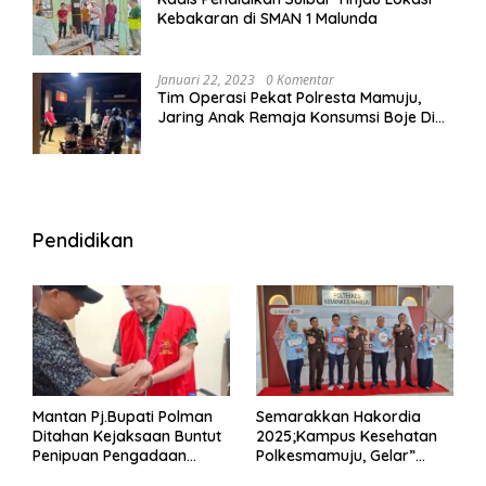
Kebakaran di SMAN 1 Malunda
Januari 22, 2023
0 Komentar
Tim Operasi Pekat Polresta Mamuju,
Jaring Anak Remaja Konsumsi Boje Di
Wisma
Pendidikan
Mantan Pj.Bupati Polman
Semarakkan Hakordia
Ditahan Kejaksaan Buntut
2025;Kampus Kesehatan
Penipuan Pengadaan
Polkesmamuju, Gelar”
Seragam Linmas Pemilu
Satukan Aksi Basmi