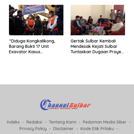
Korupsi “
“Diduga Kongkalikong,
Gertak Sulbar Kembali
Barang Bukti 17 Unit
Mendesak Kejati Sulbar
Exavator Kasus
Tuntaskan Dugaan Proyek
Penambangan Ilegal di
Fiktif RSUD Majene
Desa Oko – Oko Telah
Dikembalikan, Rusdin :
Negara Dirugikan”
Indeks
Redaksi
Tentang Kami
Pedoman Media Siber
Privacy Policy
Disclaimer
Kode Etik Prilaku