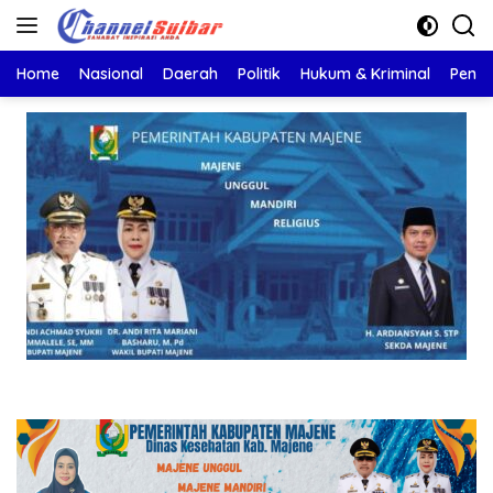
Langsung
ke
konten
Home
Nasional
Daerah
Politik
Hukum & Kriminal
Pendi