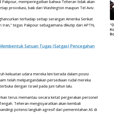
 Pakpour, memperingatkan bahwa Teheran tidak akan
S
tiap provokasi, baik dari Washington maupun Tel Aviv.
Pe
hancurkan terhadap setiap serangan Amerika Serikat
n Iran,” tegas Pakpour sebagaimana dikutip dari APTN,
“
Ko
Ba
Ex
P
p Membentuk Satuan Tugas (Satgas) Pencegahan
Il
Ok
Di
Ru
Di
uh kekuatan udara mereka kini berada dalam posisi
klaim telah melipatgandakan persediaan rudal mereka
terbuka dengan Israel pada Juni tahun lalu.
laporkan terus memantau secara ketat pergerakan personel
 Tengah. Teheran mengisyaratkan akan kembali
ndingi potensi langkah agresif dari pemerintahan AS di