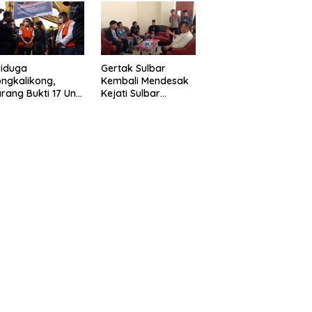
eragam Linmas
Gelar” Satukan Aksi
milu
Basmi Korupsi “
Diduga
Gertak Sulbar
ngkalikong,
Kembali Mendesak
rang Bukti 17 Unit
Kejati Sulbar
avator Kasus
Tuntaskan Dugaan
enambangan
Proyek Fiktif RSUD
egal di Desa Oko –
Majene
o Telah
kembalikan,
sdin : Negara
rugikan”