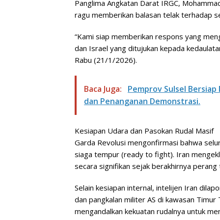
Panglima Angkatan Darat IRGC, Mohammad
ragu memberikan balasan telak terhadap se
“Kami siap memberikan respons yang meng
dan Israel yang ditujukan kepada kedaulata
Rabu (21/1/2026).
Baca Juga:
Pemprov Sulsel Bersia
dan Penanganan Demonstrasi.
Kesiapan Udara dan Pasokan Rudal Masif
Garda Revolusi mengonfirmasi bahwa selur
siaga tempur (ready to fight). Iran menge
secara signifikan sejak berakhirnya perang 
Selain kesiapan internal, intelijen Iran di
dan pangkalan militer AS di kawasan Timur
mengandalkan kekuatan rudalnya untuk mena