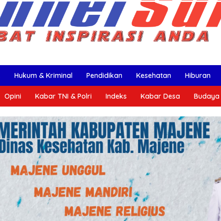
k
Hukum & Kriminal
Pendidikan
Kesehatan
Hiburan
Opini
Kabar TNI & Polri
Indeks
Kabar Desa
Budaya