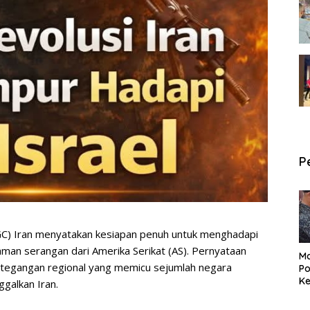
P
RGC) Iran menyatakan kesiapan penuh untuk menghadapi
aman serangan dari Amerika Serikat (AS). Pernyataan
Ma
ketegangan regional yang memicu sejumlah negara
Po
Ke
galkan Iran.
Pe
P