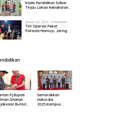
Kadis Pendidikan Sulbar
Tinjau Lokasi Kebakaran
di SMAN 1 Malunda
Januari 22, 2023
0 Komentar
Tim Operasi Pekat
Polresta Mamuju, Jaring
Anak Remaja Konsumsi
Boje Di Wisma
endidikan
ntan Pj.Bupati
Semarakkan
lman Ditahan
Hakordia
jaksaan Buntut
2025;Kampus
nipuan
Kesehatan
engadaan
Polkesmamuju,