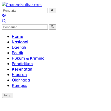
Langsung
ke
konten
Home
Nasional
Daerah
Politik
Hukum & Kriminal
Pendidikan
Kesehatan
Hiburan
Olahraga
Kampus
tutup