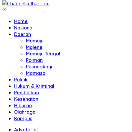
Home
Nasional
Daerah
Mamuju
Majene
Mamuju Tengah
Polman
Pasangkayu
Mamasa
Politik
Hukum & Kriminal
Pendidikan
Kesehatan
Hiburan
Olahraga
Kampus
Advetorial