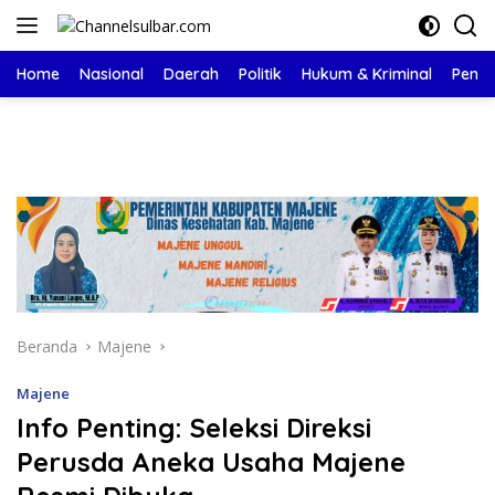
Langsung
ke
konten
Home
Nasional
Daerah
Politik
Hukum & Kriminal
Pendi
Beranda
Majene
Majene
Info Penting: Seleksi Direksi
Perusda Aneka Usaha Majene