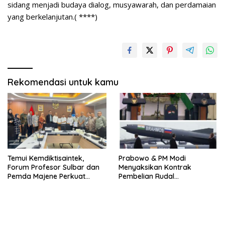
sidang menjadi budaya dialog, musyawarah, dan perdamaian
yang berkelanjutan.( ****)
Rekomendasi untuk kamu
Temui Kemdiktisaintek,
Prabowo & PM Modi
Forum Profesor Sulbar dan
Menyaksikan Kontrak
Pemda Majene Perkuat
Pembelian Rudal
Perjuangan Pendirian
Brahmos,,Dan Kerja sama
Politeknik.
pertahanan Antara Bharat
Dynamics dan Republikorp.