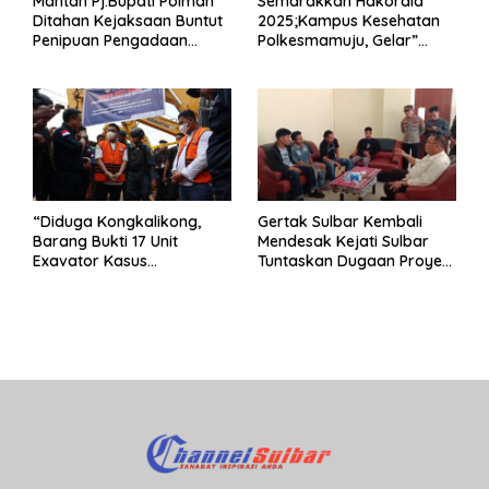
Mantan Pj.Bupati Polman
Semarakkan Hakordia
Ditahan Kejaksaan Buntut
2025;Kampus Kesehatan
Penipuan Pengadaan
Polkesmamuju, Gelar”
Seragam Linmas Pemilu
Satukan Aksi Basmi
Korupsi “
“Diduga Kongkalikong,
Gertak Sulbar Kembali
Barang Bukti 17 Unit
Mendesak Kejati Sulbar
Exavator Kasus
Tuntaskan Dugaan Proyek
Penambangan Ilegal di
Fiktif RSUD Majene
Desa Oko – Oko Telah
Dikembalikan, Rusdin :
Negara Dirugikan”