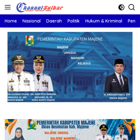
Langsung
ke
konten
Home
Nasional
Daerah
Politik
Hukum & Kriminal
Pendi