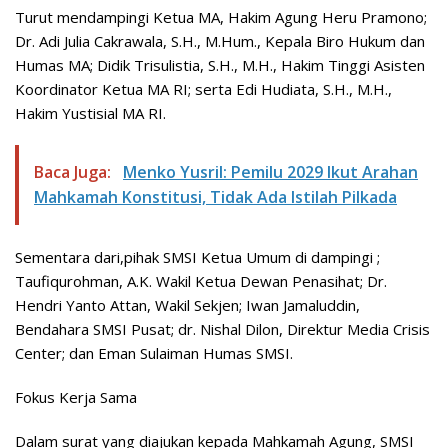
Turut mendampingi Ketua MA, Hakim Agung Heru Pramono;
Dr. Adi Julia Cakrawala, S.H., M.Hum., Kepala Biro Hukum dan
Humas MA; Didik Trisulistia, S.H., M.H., Hakim Tinggi Asisten
Koordinator Ketua MA RI; serta Edi Hudiata, S.H., M.H.,
Hakim Yustisial MA RI.
Baca Juga:
Menko Yusril: Pemilu 2029 Ikut Arahan
Mahkamah Konstitusi, Tidak Ada Istilah Pilkada
Sementara dari,pihak SMSI Ketua Umum di dampingi ;
Taufiqurohman, A.K. Wakil Ketua Dewan Penasihat; Dr.
Hendri Yanto Attan, Wakil Sekjen; Iwan Jamaluddin,
Bendahara SMSI Pusat; dr. Nishal Dilon, Direktur Media Crisis
Center; dan Eman Sulaiman Humas SMSI.
Fokus Kerja Sama
Dalam surat yang diajukan kepada Mahkamah Agung, SMSI