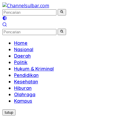
Langsung
ke
konten
Home
Nasional
Daerah
Politik
Hukum & Kriminal
Pendidikan
Kesehatan
Hiburan
Olahraga
Kampus
tutup