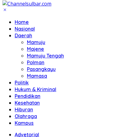
Home
Nasional
Daerah
Mamuju
Majene
Mamuju Tengah
Polman
Pasangkayu
Mamasa
Politik
Hukum & Kriminal
Pendidikan
Kesehatan
Hiburan
Olahraga
Kampus
Advetorial