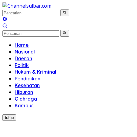
Langsung
ke
konten
Home
Nasional
Daerah
Politik
Hukum & Kriminal
Pendidikan
Kesehatan
Hiburan
Olahraga
Kampus
tutup