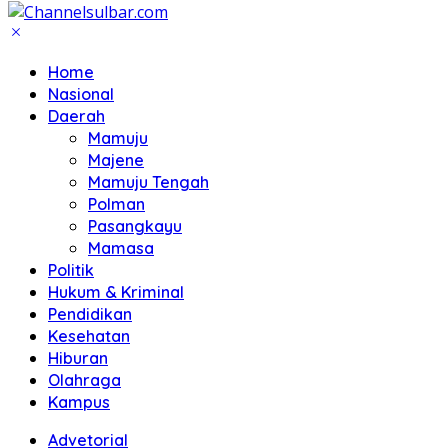
Home
Nasional
Daerah
Mamuju
Majene
Mamuju Tengah
Polman
Pasangkayu
Mamasa
Politik
Hukum & Kriminal
Pendidikan
Kesehatan
Hiburan
Olahraga
Kampus
Advetorial