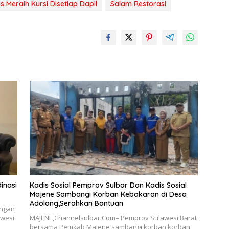
s Meraih Kursi Disetiap Dapil
Salam Restorasi
inasi
Kadis Sosial Pemprov Sulbar Dan Kadis Sosial
Majene Sambangi Korban Kebakaran di Desa
Adolang,Serahkan Bantuan
angan
awesi
MAJENE,Channelsulbar.Com– Pemprov Sulawesi Barat
bersama Pemkab Majene sambangi korban korban