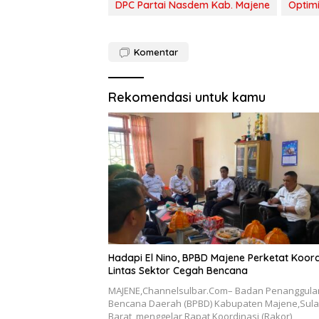
DPC Partai Nasdem Kab. Majene
Optimi
Komentar
Rekomendasi untuk kamu
Hadapi El Nino, BPBD Majene Perketat Koord
Lintas Sektor Cegah Bencana
MAJENE,Channelsulbar.Com– Badan Penanggul
Bencana Daerah (BPBD) Kabupaten Majene,Sul
Barat, menggelar Rapat Koordinasi (Rakor)