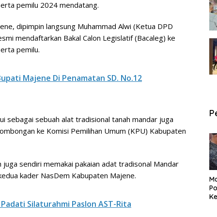
erta pemilu 2024 mendatang.
ne, dipimpin langsung Muhammad Alwi (Ketua DPD
smi mendaftarkan Bakal Calon Legislatif (Bacaleg) ke
erta pemilu.
Bupati Majene Di Penamatan SD. No.12
P
 sebagai sebuah alat tradisional tanah mandar juga
n rombongan ke Komisi Pemilihan Umum (KPU) Kabupaten
em juga sendiri memakai pakaian adat tradisonal Mandar
n kedua kader NasDem Kabupaten Majene.
Ma
Po
Ke
 Padati Silaturahmi Paslon AST-Rita
Pe
P