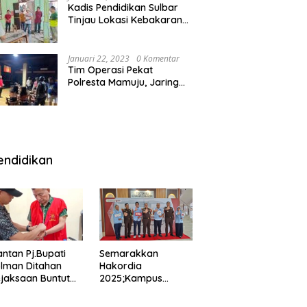
Kadis Pendidikan Sulbar
Tinjau Lokasi Kebakaran
di SMAN 1 Malunda
Januari 22, 2023
0 Komentar
Tim Operasi Pekat
Polresta Mamuju, Jaring
Anak Remaja Konsumsi
Boje Di Wisma
endidikan
ntan Pj.Bupati
Semarakkan
lman Ditahan
Hakordia
jaksaan Buntut
2025;Kampus
nipuan
Kesehatan
engadaan
Polkesmamuju,