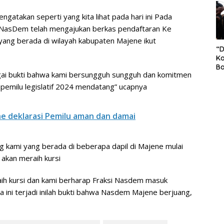
S
Pe
takan seperti yang kita lihat pada hari ini Pada
ai NasDem telah mengajukan berkas pendaftaran Ke
yang berada di wilayah kabupaten Majene ikut
“
Ko
Ba
gai bukti bahwa kami bersungguh sungguh dan komitmen
Ex
P
pemilu legislatif 2024 mendatang” ucapnya
Il
Ok
Di
ne deklarasi Pemilu aman dan damai
Ru
Di
 kami yang berada di beberapa dapil di Majene mulai
 akan meraih kursi
raih kursi dan kami berharap Fraksi Nasdem masuk
ika ini terjadi inilah bukti bahwa Nasdem Majene berjuang,