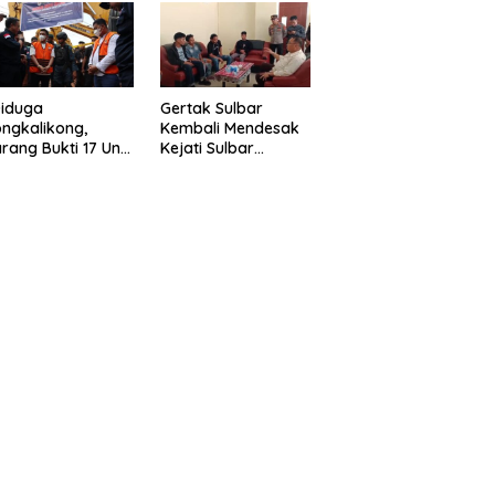
eragam Linmas
Gelar” Satukan Aksi
milu
Basmi Korupsi “
Diduga
Gertak Sulbar
ngkalikong,
Kembali Mendesak
rang Bukti 17 Unit
Kejati Sulbar
avator Kasus
Tuntaskan Dugaan
enambangan
Proyek Fiktif RSUD
egal di Desa Oko –
Majene
o Telah
kembalikan,
sdin : Negara
rugikan”