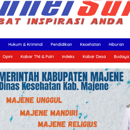
k
Hukum & Kriminal
Pendidikan
Kesehatan
Hiburan
Opini
Kabar TNI & Polri
Indeks
Kabar Desa
Budaya