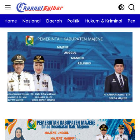
Langsung
ke
konten
Home
Nasional
Daerah
Politik
Hukum & Kriminal
Pendi