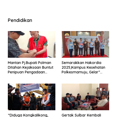
Pendidikan
Mantan Pj.Bupati Polman
Semarakkan Hakordia
Ditahan Kejaksaan Buntut
2025;Kampus Kesehatan
Penipuan Pengadaan
Polkesmamuju, Gelar”
Seragam Linmas Pemilu
Satukan Aksi Basmi
Korupsi “
“Diduga Kongkalikong,
Gertak Sulbar Kembali