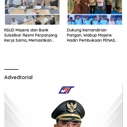
RSUD Majene dan Bank
Dukung Kemandirian
Sulselbar Resmi Perpanjang
Pangan, Wabup Majene
Kerja Sama, Memastikan
Hadiri Pembukaan PENAS
Pengelolaan Lebih Akuntabel
Petani Nelayan XVII di
Gorontalo.
Advedtorial