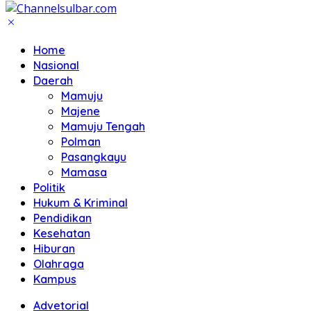
Home
Nasional
Daerah
Mamuju
Majene
Mamuju Tengah
Polman
Pasangkayu
Mamasa
Politik
Hukum & Kriminal
Pendidikan
Kesehatan
Hiburan
Olahraga
Kampus
Advetorial