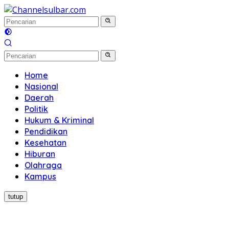
Langsung
ke
konten
Home
Nasional
Daerah
Politik
Hukum & Kriminal
Pendidikan
Kesehatan
Hiburan
Olahraga
Kampus
tutup