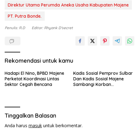
Direktur Utama Perumda Aneka Usaha Kabupaten Majene
PT. Putra Bonde.
Penulis: R.D
Editor: Rhyank D'secret
Rekomendasi untuk kamu
Hadapi El Nino, BPBD Majene
Kadis Sosial Pemprov Sulbar
Perketat Koordinasi Lintas
Dan Kadis Sosial Majene
Sektor Cegah Bencana
Sambangi Korban
Kebakaran di Desa
Adolang,Serahkan Bantuan
Tinggalkan Balasan
Anda harus
masuk
untuk berkomentar.