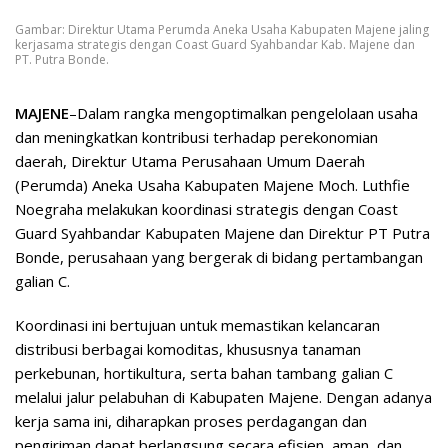
Gambar: Direktur Utama Perumda Aneka Usaha Kabupaten Majene jaling
kerjasama strategis dengan Coast Guard Syahbandar Kab. Majene dan
PT. Putra Bonde.
MAJENE
–Dalam rangka mengoptimalkan pengelolaan usaha
dan meningkatkan kontribusi terhadap perekonomian
daerah, Direktur Utama Perusahaan Umum Daerah
(Perumda) Aneka Usaha Kabupaten Majene Moch. Luthfie
Noegraha melakukan koordinasi strategis dengan Coast
Guard Syahbandar Kabupaten Majene dan Direktur PT Putra
Bonde, perusahaan yang bergerak di bidang pertambangan
galian C.
Koordinasi ini bertujuan untuk memastikan kelancaran
distribusi berbagai komoditas, khususnya tanaman
perkebunan, hortikultura, serta bahan tambang galian C
melalui jalur pelabuhan di Kabupaten Majene. Dengan adanya
kerja sama ini, diharapkan proses perdagangan dan
pengiriman dapat berlangsung secara efisien, aman, dan