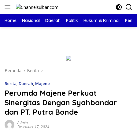
Langsung
ke
konten
Home
Nasional
Daerah
Politik
Hukum & Kriminal
Pendi
Beranda
Berita
Berita
,
Daerah
,
Majene
Perumda Majene Perkuat
Sinergitas Dengan Syahbandar
dan PT. Putra Bonde
Admin
Desember 17, 2024