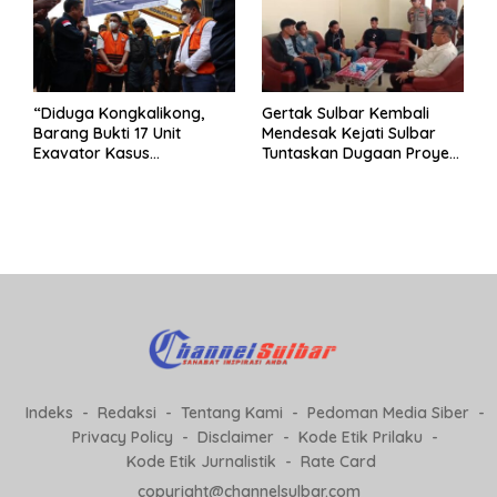
“Diduga Kongkalikong,
Gertak Sulbar Kembali
Barang Bukti 17 Unit
Mendesak Kejati Sulbar
Exavator Kasus
Tuntaskan Dugaan Proyek
Penambangan Ilegal di
Fiktif RSUD Majene
Desa Oko – Oko Telah
Dikembalikan, Rusdin :
Negara Dirugikan”
Indeks
Redaksi
Tentang Kami
Pedoman Media Siber
Privacy Policy
Disclaimer
Kode Etik Prilaku
Kode Etik Jurnalistik
Rate Card
copyright@channelsulbar.com