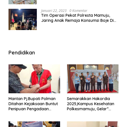
Januari 22, 2023
0 Komentar
Tim Operasi Pekat Polresta Mamuju,
Jaring Anak Remaja Konsumsi Boje Di
Wisma
Pendidikan
Mantan Pj.Bupati Polman
Semarakkan Hakordia
Ditahan Kejaksaan Buntut
2025;Kampus Kesehatan
Penipuan Pengadaan
Polkesmamuju, Gelar”
Seragam Linmas Pemilu
Satukan Aksi Basmi
Korupsi “