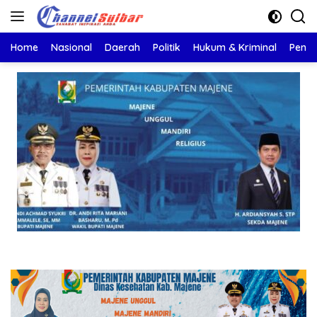
Langsung
ke
konten
Home
Nasional
Daerah
Politik
Hukum & Kriminal
Pendi