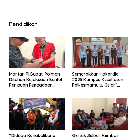
Pendidikan
Mantan Pj.Bupati Polman
Semarakkan Hakordia
Ditahan Kejaksaan Buntut
2025;Kampus Kesehatan
Penipuan Pengadaan
Polkesmamuju, Gelar”
Seragam Linmas Pemilu
Satukan Aksi Basmi
Korupsi “
“Diduga Kongkalikong,
Gertak Sulbar Kembali