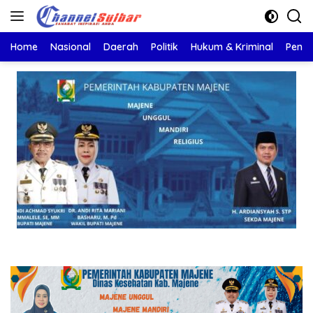
Langsung
ke
konten
Home
Nasional
Daerah
Politik
Hukum & Kriminal
Pendi