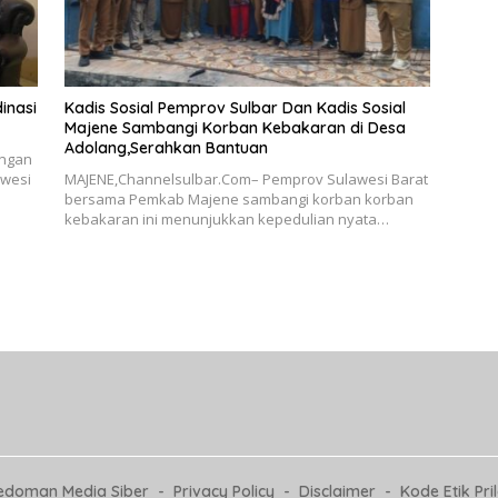
inasi
Kadis Sosial Pemprov Sulbar Dan Kadis Sosial
Majene Sambangi Korban Kebakaran di Desa
Adolang,Serahkan Bantuan
angan
awesi
MAJENE,Channelsulbar.Com– Pemprov Sulawesi Barat
bersama Pemkab Majene sambangi korban korban
kebakaran ini menunjukkan kepedulian nyata…
edoman Media Siber
Privacy Policy
Disclaimer
Kode Etik Pri