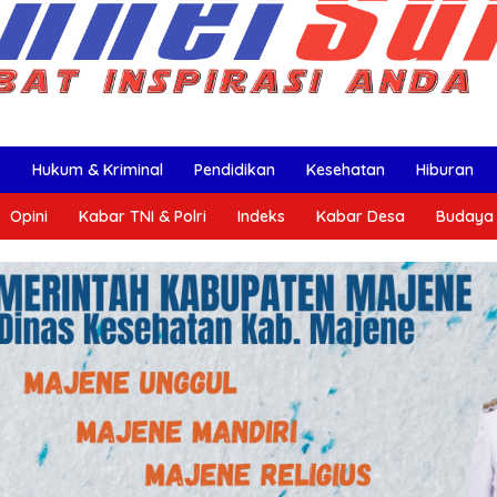
k
Hukum & Kriminal
Pendidikan
Kesehatan
Hiburan
Opini
Kabar TNI & Polri
Indeks
Kabar Desa
Budaya