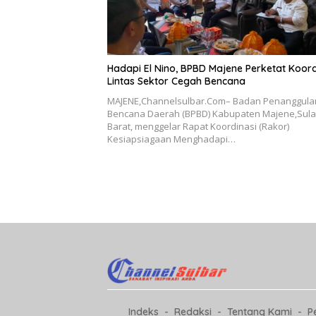
Hadapi El Nino, BPBD Majene Perketat Koord
Lintas Sektor Cegah Bencana
MAJENE,Channelsulbar.Com– Badan Penanggul
Bencana Daerah (BPBD) Kabupaten Majene,Sul
Barat, menggelar Rapat Koordinasi (Rakor)
Kesiapsiagaan Menghadapi…
Indeks
Redaksi
Tentang Kami
P