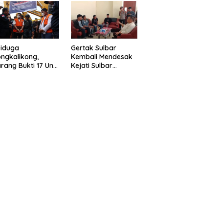
eragam Linmas
Gelar” Satukan Aksi
milu
Basmi Korupsi “
Diduga
Gertak Sulbar
ngkalikong,
Kembali Mendesak
rang Bukti 17 Unit
Kejati Sulbar
avator Kasus
Tuntaskan Dugaan
enambangan
Proyek Fiktif RSUD
egal di Desa Oko –
Majene
o Telah
kembalikan,
sdin : Negara
rugikan”