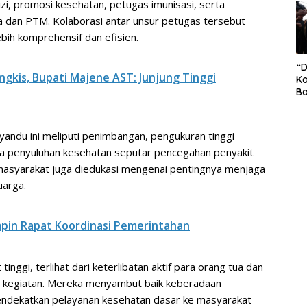
i, promosi kesehatan, petugas imunisasi, serta
S
 dan PTM. Kolaborasi antar unsur petugas tersebut
Pe
bih komprehensif dan efisien.
“
gkis, Bupati Majene AST: Junjung Tinggi
Ko
Ba
Ex
P
Il
yandu ini meliputi penimbangan, pengukuran tinggi
Ok
erta penyuluhan kesehatan seputar pencegahan penyakit
Di
Ru
 masyarakat juga diedukasi mengenai pentingnya menjaga
Di
uarga.
mpin Rapat Koordinasi Pemerintahan
ggi, terlihat dari keterlibatan aktif para orang tua dan
an kegiatan. Mereka menyambut baik keberadaan
endekatkan pelayanan kesehatan dasar ke masyarakat