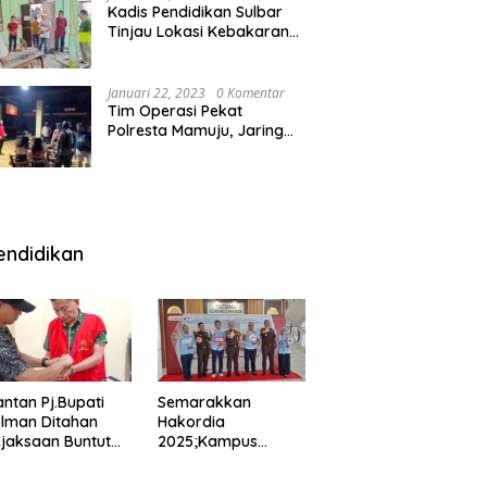
Kadis Pendidikan Sulbar
Tinjau Lokasi Kebakaran
di SMAN 1 Malunda
Januari 22, 2023
0 Komentar
Tim Operasi Pekat
Polresta Mamuju, Jaring
Anak Remaja Konsumsi
Boje Di Wisma
endidikan
ntan Pj.Bupati
Semarakkan
lman Ditahan
Hakordia
jaksaan Buntut
2025;Kampus
nipuan
Kesehatan
engadaan
Polkesmamuju,