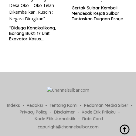
Gertak Sulbar Kembali
Mendesak Kejati Sulbar
Tuntaskan Dugaan Proyek
Fiktif RSUD Majene
“Diduga Kongkalikong,
Barang Bukti 17 Unit
Exavator Kasus
Penambangan Ilegal di
Desa Oko – Oko Telah
Dikembalikan, Rusdin :
Negara Dirugikan”
Indeks
Redaksi
Tentang Kami
Pedoman Media Siber
Privacy Policy
Disclaimer
Kode Etik Prilaku
Kode Etik Jurnalistik
Rate Card
copyright@channelsulbar.com