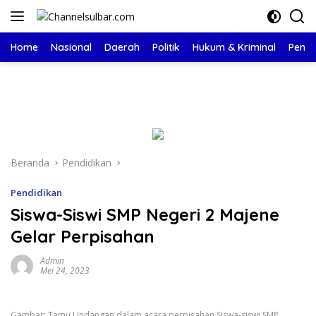
Langsung
ke
konten
Home
Nasional
Daerah
Politik
Hukum & Kriminal
Pendi
Beranda
Pendidikan
Pendidikan
Siswa-Siswi SMP Negeri 2 Majene
Gelar Perpisahan
Admin
Mei 24, 2023
Gambar: Tamu Undangan dalam acara perpisahan Siswa-siswi SMP