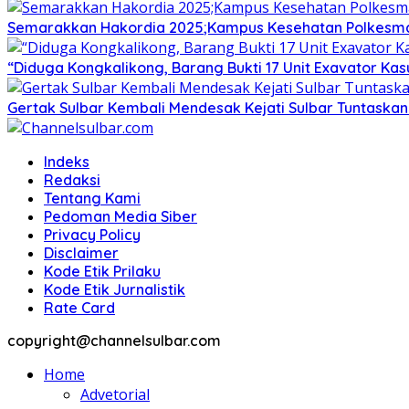
Semarakkan Hakordia 2025;Kampus Kesehatan Polkesmamu
“Diduga Kongkalikong, Barang Bukti 17 Unit Exavator Ka
Gertak Sulbar Kembali Mendesak Kejati Sulbar Tuntaska
Indeks
Redaksi
Tentang Kami
Pedoman Media Siber
Privacy Policy
Disclaimer
Kode Etik Prilaku
Kode Etik Jurnalistik
Rate Card
copyright@channelsulbar.com
Home
Advetorial