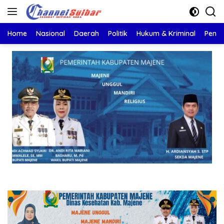
Langsung
ke
konten
Home
Nasional
Daerah
Politik
Hukum & Kriminal
Pendi