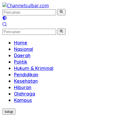
Langsung
ke
konten
Home
Nasional
Daerah
Politik
Hukum & Kriminal
Pendidikan
Kesehatan
Hiburan
Olahraga
Kampus
tutup