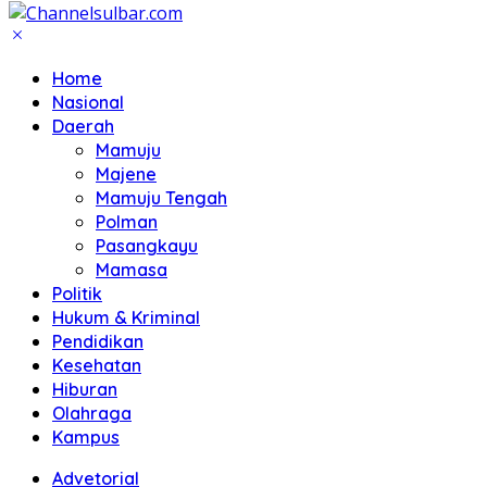
Home
Nasional
Daerah
Mamuju
Majene
Mamuju Tengah
Polman
Pasangkayu
Mamasa
Politik
Hukum & Kriminal
Pendidikan
Kesehatan
Hiburan
Olahraga
Kampus
Advetorial