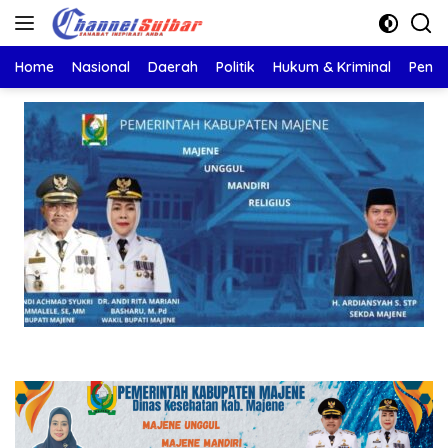
Langsung
ke
konten
Home
Nasional
Daerah
Politik
Hukum & Kriminal
Pendi