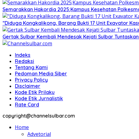
Semarakkan Hakordia 2025;Kampus Kesehatan Polkesmamu
“Diduga Kongkalikong, Barang Bukti 17 Unit Exavator Ka
Gertak Sulbar Kembali Mendesak Kejati Sulbar Tuntaska
Indeks
Redaksi
Tentang Kami
Pedoman Media Siber
Privacy Policy
Disclaimer
Kode Etik Prilaku
Kode Etik Jurnalistik
Rate Card
copyright@channelsulbar.com
Home
Advetorial