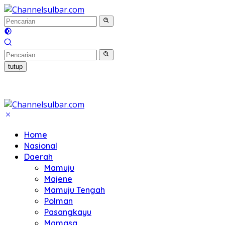
Langsung
ke
konten
tutup
Home
Nasional
Daerah
Mamuju
Majene
Mamuju Tengah
Polman
Pasangkayu
Mamasa