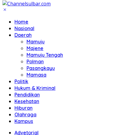
Home
Nasional
Daerah
Mamuju
Majene
Mamuju Tengah
Polman
Pasangkayu
Mamasa
Politik
Hukum & Kriminal
Pendidikan
Kesehatan
Hiburan
Olahraga
Kampus
Advetorial