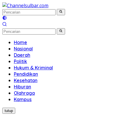
Langsung
ke
konten
Home
Nasional
Daerah
Politik
Hukum & Kriminal
Pendidikan
Kesehatan
Hiburan
Olahraga
Kampus
tutup