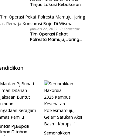
Tinjau Lokasi Kebakaran
di SMAN 1 Malunda
Januari 22, 2023
0 Komentar
Tim Operasi Pekat
Polresta Mamuju, Jaring
Anak Remaja Konsumsi
Boje Di Wisma
endidikan
ntan Pj.Bupati
lman Ditahan
Semarakkan