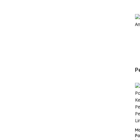
P
Ma
Po