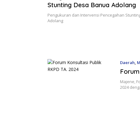
Stunting Desa Banua Adolang
Pengukuran dan Intervensi Pencegahan Stunti
Adolang
Daerah
,
M
Forum 
Majene, F
2024 deng