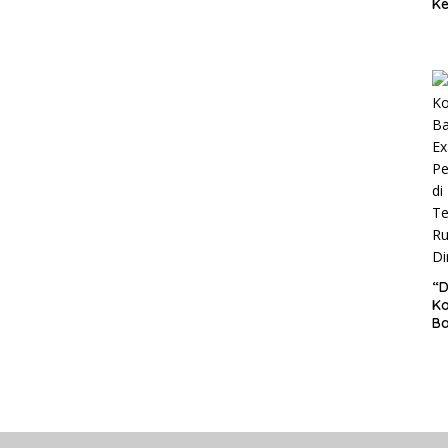
Ke
Pe
P
S
Pe
“
Ko
Ba
Ex
P
Il
Ok
Di
Ru