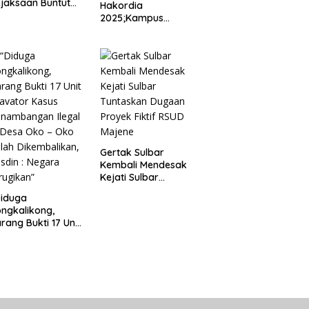
jaksaan Buntut
Hakordia
nipuan
2025;Kampus
engadaan
Kesehatan
eragam Linmas
Polkesmamuju,
milu
Gelar” Satukan Aksi
Basmi Korupsi “
Gertak Sulbar
Kembali Mendesak
Kejati Sulbar
Tuntaskan Dugaan
Diduga
Proyek Fiktif RSUD
ngkalikong,
Majene
rang Bukti 17 Unit
avator Kasus
enambangan
egal di Desa Oko –
o Telah
kembalikan,
sdin : Negara