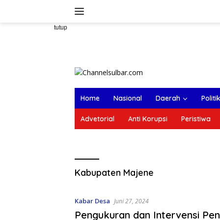
Langsung
ke
konten
tutup
Home
Nasional
Daerah
Politi
Advetorial
Anti Korupsi
Peristiwa
Kabupaten Majene
Kabar Desa
Juni 27, 2024
Pengukuran dan Intervensi Pe