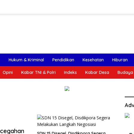
k
Hukum & Kriminal
Pendidikan
Kesehatan
Hiburan
Opini
Kabar TNI & Polri
Indeks
Kabar Desa
Budaya
Adv
ncegahan
SDN 15 Disegel, Disdikpora Segera