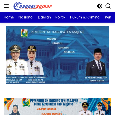
Langsung
ke
konten
Home
Nasional
Daerah
Politik
Hukum & Kriminal
Pendi