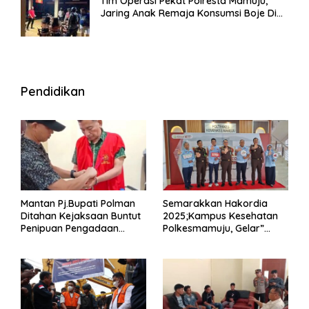
Tim Operasi Pekat Polresta Mamuju,
Jaring Anak Remaja Konsumsi Boje Di
Wisma
Pendidikan
Mantan Pj.Bupati Polman
Semarakkan Hakordia
Ditahan Kejaksaan Buntut
2025;Kampus Kesehatan
Penipuan Pengadaan
Polkesmamuju, Gelar”
Seragam Linmas Pemilu
Satukan Aksi Basmi
Korupsi “