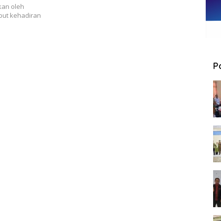
kan oleh
but kehadiran
P