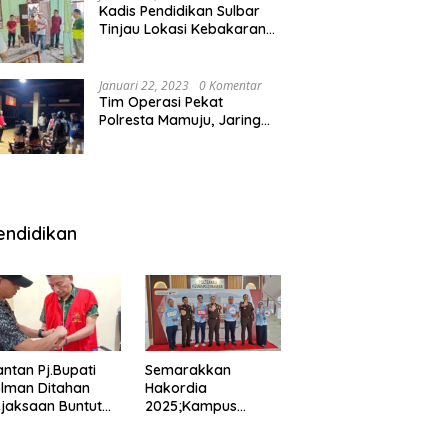
Kadis Pendidikan Sulbar
Tinjau Lokasi Kebakaran
di SMAN 1 Malunda
Januari 22, 2023
0 Komentar
Tim Operasi Pekat
Polresta Mamuju, Jaring
Anak Remaja Konsumsi
Boje Di Wisma
endidikan
ntan Pj.Bupati
Semarakkan
lman Ditahan
Hakordia
jaksaan Buntut
2025;Kampus
nipuan
Kesehatan
engadaan
Polkesmamuju,