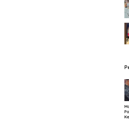
P
Ma
Po
Ke
Pe
P