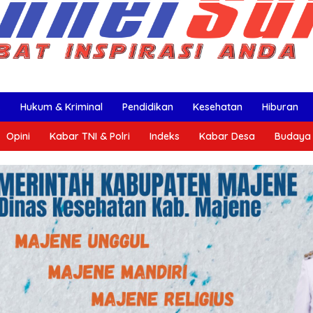
k
Hukum & Kriminal
Pendidikan
Kesehatan
Hiburan
Opini
Kabar TNI & Polri
Indeks
Kabar Desa
Budaya