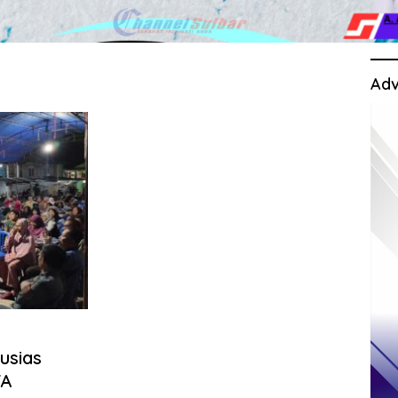
Adv
usias
TA