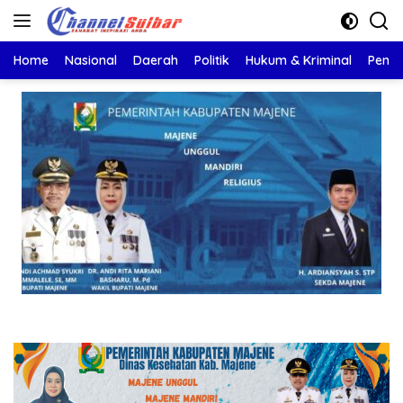
Langsung
ke
konten
Home
Nasional
Daerah
Politik
Hukum & Kriminal
Pendi