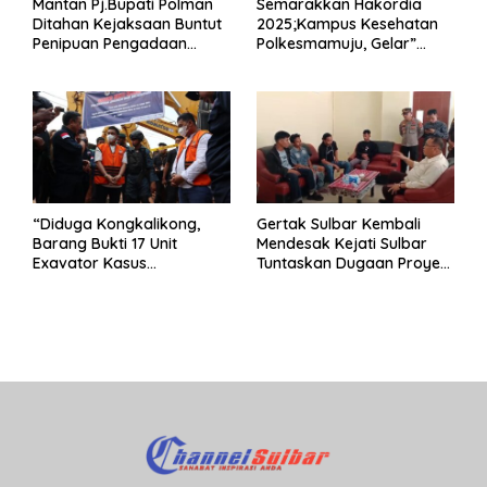
Mantan Pj.Bupati Polman
Semarakkan Hakordia
Ditahan Kejaksaan Buntut
2025;Kampus Kesehatan
Penipuan Pengadaan
Polkesmamuju, Gelar”
Seragam Linmas Pemilu
Satukan Aksi Basmi
Korupsi “
“Diduga Kongkalikong,
Gertak Sulbar Kembali
Barang Bukti 17 Unit
Mendesak Kejati Sulbar
Exavator Kasus
Tuntaskan Dugaan Proyek
Penambangan Ilegal di
Fiktif RSUD Majene
Desa Oko – Oko Telah
Dikembalikan, Rusdin :
Negara Dirugikan”