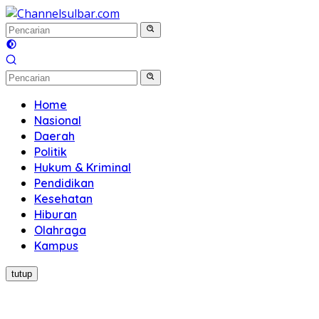
Langsung
ke
konten
Home
Nasional
Daerah
Politik
Hukum & Kriminal
Pendidikan
Kesehatan
Hiburan
Olahraga
Kampus
tutup