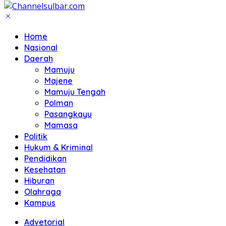
Home
Nasional
Daerah
Mamuju
Majene
Mamuju Tengah
Polman
Pasangkayu
Mamasa
Politik
Hukum & Kriminal
Pendidikan
Kesehatan
Hiburan
Olahraga
Kampus
Advetorial