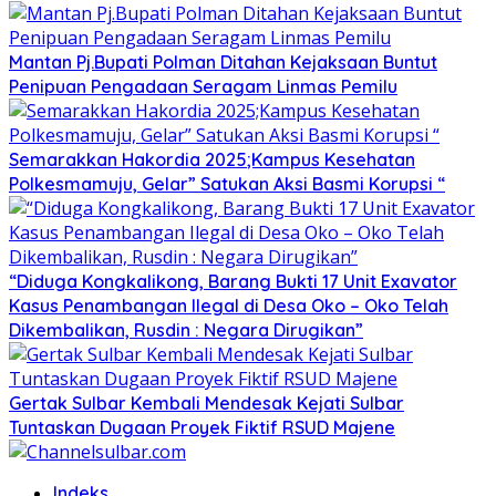
Mantan Pj.Bupati Polman Ditahan Kejaksaan Buntut
Penipuan Pengadaan Seragam Linmas Pemilu
Semarakkan Hakordia 2025;Kampus Kesehatan
Polkesmamuju, Gelar” Satukan Aksi Basmi Korupsi “
“Diduga Kongkalikong, Barang Bukti 17 Unit Exavator
Kasus Penambangan Ilegal di Desa Oko – Oko Telah
Dikembalikan, Rusdin : Negara Dirugikan”
Gertak Sulbar Kembali Mendesak Kejati Sulbar
Tuntaskan Dugaan Proyek Fiktif RSUD Majene
Indeks