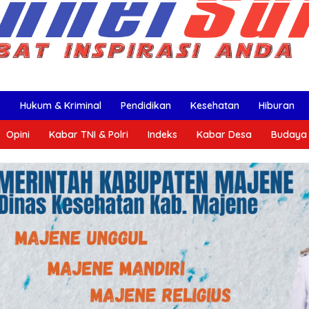
k
Hukum & Kriminal
Pendidikan
Kesehatan
Hiburan
Opini
Kabar TNI & Polri
Indeks
Kabar Desa
Budaya