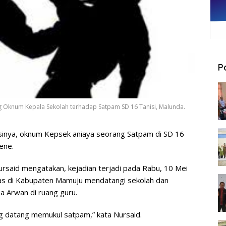
P
g Oknum Kepala Sekolah terhadap Satpam SD 16 Tanisi, Malunda.
a, oknum Kepsek aniaya seorang Satpam di SD 16
jene.
rsaid mengatakan, kejadian terjadi pada Rabu, 10 Mei
gas di Kabupaten Mamuju mendatangi sekolah dan
 Arwan di ruang guru.
g datang memukul satpam,” kata Nursaid.