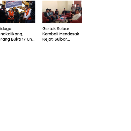
eragam Linmas
Gelar” Satukan Aksi
milu
Basmi Korupsi “
Diduga
Gertak Sulbar
ngkalikong,
Kembali Mendesak
rang Bukti 17 Unit
Kejati Sulbar
avator Kasus
Tuntaskan Dugaan
enambangan
Proyek Fiktif RSUD
egal di Desa Oko –
Majene
o Telah
kembalikan,
sdin : Negara
rugikan”