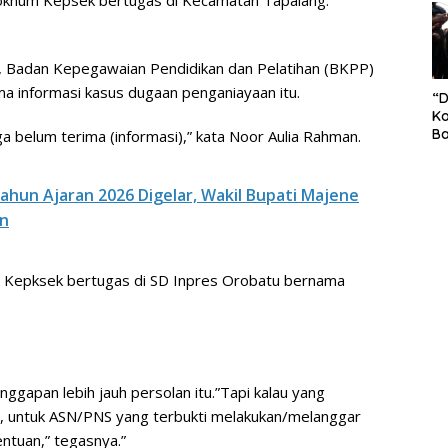
 oknum Kepsek bertugas di Kecamatan Tapalang.
S
Pe
i, Badan Kepegawaian Pendidikan dan Pelatihan (BKPP)
a informasi kasus dugaan penganiayaan itu.
“
Ko
Ba
a belum terima (informasi),” kata Noor Aulia Rahman.
Ex
P
Il
Tahun Ajaran 2026 Digelar, Wakil Bupati Majene
Ok
an
Di
Ru
Di
nun Kepksek bertugas di SD Inpres Orobatu bernama
ggapan lebih jauh persolan itu.”Tapi kalau yang
s, untuk ASN/PNS yang terbukti melakukan/melanggar
ntuan,” tegasnya.”