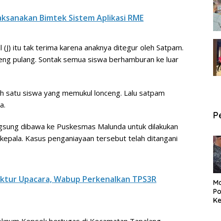
aksanakan Bimtek Sistem Aplikasi RME
 (J) itu tak terima karena anaknya ditegur oleh Satpam.
ceng pulang. Sontak semua siswa berhamburan ke luar
lah satu siswa yang memukul lonceng. Lalu satpam
a.
P
angsung dibawa ke Puskesmas Malunda untuk dilakukan
kepala. Kasus penganiayaan tersebut telah ditangani
ektur Upacara, Wabup Perkenalkan TPS3R
Ma
Po
Ke
Pe
P