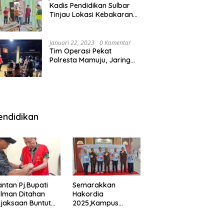
Kadis Pendidikan Sulbar
Tinjau Lokasi Kebakaran
di SMAN 1 Malunda
Januari 22, 2023
0 Komentar
Tim Operasi Pekat
Polresta Mamuju, Jaring
Anak Remaja Konsumsi
Boje Di Wisma
endidikan
ntan Pj.Bupati
Semarakkan
lman Ditahan
Hakordia
jaksaan Buntut
2025;Kampus
nipuan
Kesehatan
engadaan
Polkesmamuju,