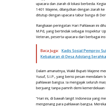
upacara dan ziarah di lokasi berbeda. Keg
1401 Majene, dilanjutkan dengan ziarah 
ditutup dengan upacara tabur bunga di De
Rangkaian peringatan Hari Pahlawan ini dihad
M.Pd, yang bertindak sebagai Inspektur U
Veteran, peserta upacara dari berbagai inst
Baca Juga:
Kadis Sosial Pemprov Su
Kebakaran di Desa Adolang,Serahk
Dalam amanatnya, Wakil Bupati Majene memb
Yusuf, S.I.P., yang berisi pesan mendalam
pahlawan bangsa. Ia mengajak seluruh mas
berjuang tanpa pamrih demi kemerdekaan 
“Hari ini, di bawah langit Indonesia yang 
mengenang para pahlawan bangsa. Mereka b