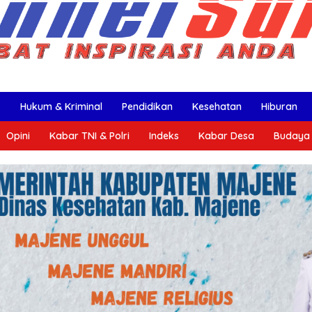
k
Hukum & Kriminal
Pendidikan
Kesehatan
Hiburan
Opini
Kabar TNI & Polri
Indeks
Kabar Desa
Budaya