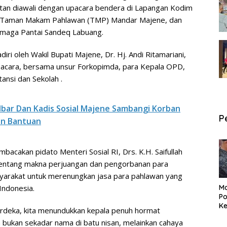
iatan diawali dengan upacara bendera di Lapangan Kodim
ke Taman Makam Pahlawan (TMP) Mandar Majene, dan
rmaga Pantai Sandeq Labuang.
iri oleh Wakil Bupati Majene, Dr. Hj. Andi Ritamariani,
pacara, bersama unsur Forkopimda, para Kepala OPD,
ansi dan Sekolah .
lbar Dan Kadis Sosial Majene Sambangi Korban
P
an Bantuan
acakan pidato Menteri Sosial RI, Drs. K.H. Saifullah
 tentang makna perjuangan dan pengorbanan para
yarakat untuk merenungkan jasa para pahlawan yang
Indonesia.
Ma
Po
Ke
merdeka, kita menundukkan kepala penuh hormat
Pe
ukan sekadar nama di batu nisan, melainkan cahaya
P