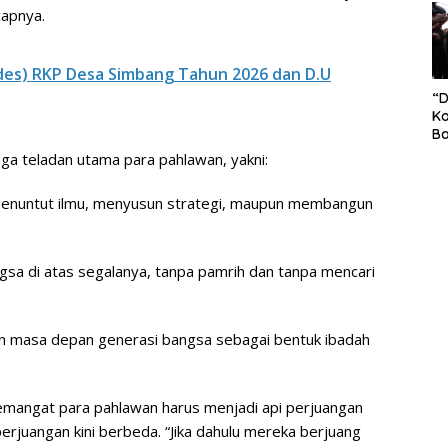
S
capnya.
Pe
es) RKP Desa Simbang Tahun 2026 dan D.U
“
Ko
Ba
Ex
ga teladan utama para pahlawan, yakni:
P
Il
menuntut ilmu, menyusun strategi, maupun membangun
Ok
Di
Ru
Di
a di atas segalanya, tanpa pamrih dan tanpa mencari
 masa depan generasi bangsa sebagai bentuk ibadah
mangat para pahlawan harus menjadi api perjuangan
rjuangan kini berbeda. “Jika dahulu mereka berjuang