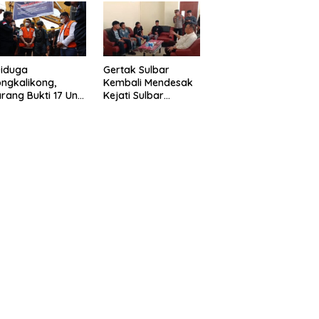
eragam Linmas
Gelar” Satukan Aksi
milu
Basmi Korupsi “
Diduga
Gertak Sulbar
ngkalikong,
Kembali Mendesak
rang Bukti 17 Unit
Kejati Sulbar
avator Kasus
Tuntaskan Dugaan
enambangan
Proyek Fiktif RSUD
egal di Desa Oko –
Majene
o Telah
kembalikan,
sdin : Negara
rugikan”