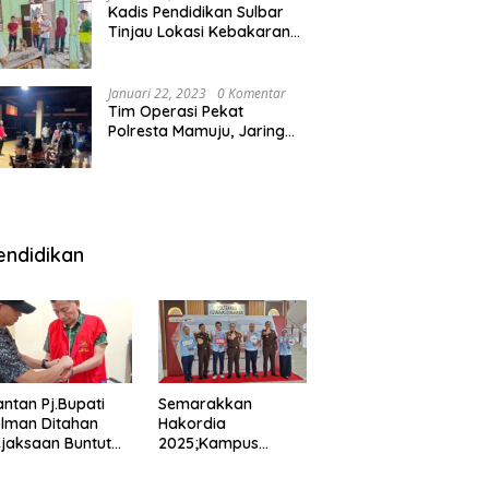
Kadis Pendidikan Sulbar
Tinjau Lokasi Kebakaran
di SMAN 1 Malunda
Januari 22, 2023
0 Komentar
Tim Operasi Pekat
Polresta Mamuju, Jaring
Anak Remaja Konsumsi
Boje Di Wisma
endidikan
ntan Pj.Bupati
Semarakkan
lman Ditahan
Hakordia
jaksaan Buntut
2025;Kampus
nipuan
Kesehatan
engadaan
Polkesmamuju,