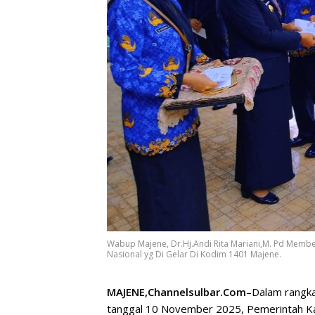
Wabup Majene, Dr.Hj.Andi Rita Mariani,M. Pd Memb
Nasional yg Di Gelar Di Kodim 1401 Majene.
MAJENE,Channelsulbar.Com
–Dalam rangka
tanggal 10 November 2025, Pemerintah Ka