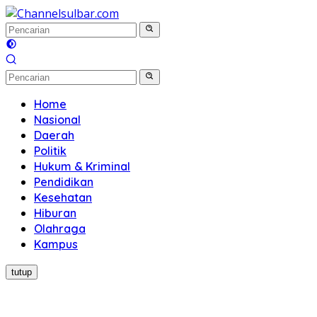
Langsung
ke
konten
Home
Nasional
Daerah
Politik
Hukum & Kriminal
Pendidikan
Kesehatan
Hiburan
Olahraga
Kampus
tutup