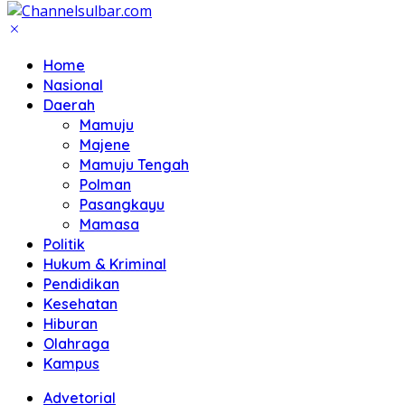
Home
Nasional
Daerah
Mamuju
Majene
Mamuju Tengah
Polman
Pasangkayu
Mamasa
Politik
Hukum & Kriminal
Pendidikan
Kesehatan
Hiburan
Olahraga
Kampus
Advetorial