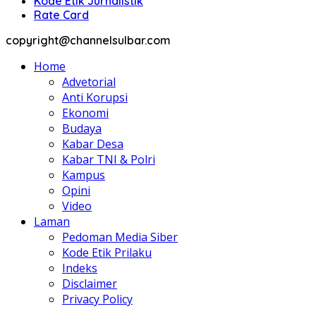
Kode Etik Jurnalistik
Rate Card
copyright@channelsulbar.com
Home
Advetorial
Anti Korupsi
Ekonomi
Budaya
Kabar Desa
Kabar TNI & Polri
Kampus
Opini
Video
Laman
Pedoman Media Siber
Kode Etik Prilaku
Indeks
Disclaimer
Privacy Policy