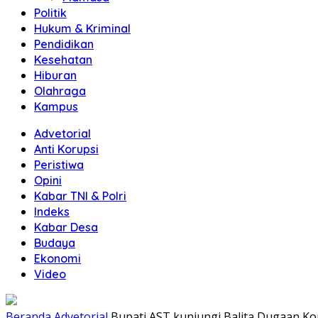
Politik
Hukum & Kriminal
Pendidikan
Kesehatan
Hiburan
Olahraga
Kampus
Advetorial
Anti Korupsi
Peristiwa
Opini
Kabar TNI & Polri
Indeks
Kabar Desa
Budaya
Ekonomi
Video
Beranda
Advetorial
Bupati AST kunjungi Balita Dugaan 