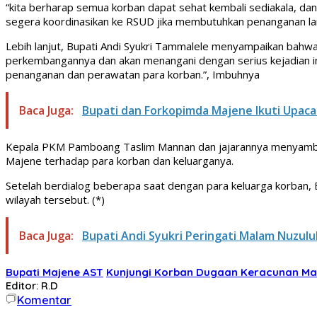
“kita berharap semua korban dapat sehat kembali sediakala, d
segera koordinasikan ke RSUD jika membutuhkan penanganan lan
Lebih lanjut, Bupati Andi Syukri Tammalele menyampaikan bahw
perkembangannya dan akan menangani dengan serius kejadian ini
penanganan dan perawatan para korban.”, Imbuhnya
Baca Juga:
Bupati dan Forkopimda Majene Ikuti Upac
Kepala PKM Pamboang Taslim Mannan dan jajarannya menyambut 
Majene terhadap para korban dan keluarganya.
Setelah berdialog beberapa saat dengan para keluarga korban,
wilayah tersebut. (*)
Baca Juga:
Bupati Andi Syukri Peringati Malam Nuzulu
Bupati Majene AST
Kunjungi Korban Dugaan Keracunan M
Editor: R.D
Komentar