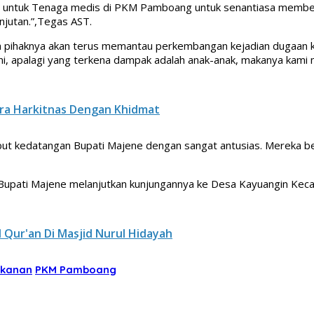
an untuk Tenaga medis di PKM Pamboang untuk senantiasa memberi
jutan.”,Tegas AST.
a pihaknya akan terus memantau perkembangan kejadian dugaan k
, apalagi yang terkena dampak adalah anak-anak, makanya kami me
ara Harkitnas Dengan Khidmat
kedatangan Bupati Majene dengan sangat antusias. Mereka bert
 Bupati Majene melanjutkan kunjungannya ke Desa Kayuangin Kec
l Qur'an Di Masjid Nurul Hidayah
akanan
PKM Pamboang