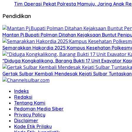
Tim Operasi Pekat Polresta Mamuju, Jaring Anak R
Pendidikan
Mantan Pj.Bupati Polman Ditahan Kejaksaan Buntut Pen
Semarakkan Hakordia 2025;Kampus Kesehatan Polkesmamu
“Diduga Kongkalikong, Barang Bukti 17 Unit Exavator Ka
Gertak Sulbar Kembali Mendesak Kejati Sulbar Tuntaska
Indeks
Redaksi
Tentang Kami
Pedoman Media Siber
Privacy Policy
Disclaimer
Kode Etik Prilaku