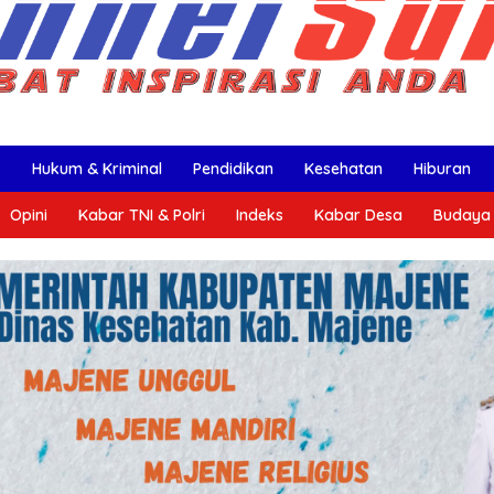
k
Hukum & Kriminal
Pendidikan
Kesehatan
Hiburan
Opini
Kabar TNI & Polri
Indeks
Kabar Desa
Budaya