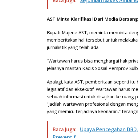
Baca Juga:
Sejumlah Nakes Ambil B
AST Minta Klarifikasi Dari Media Bersan
Bupati Majene AST, meminta meminta deng
memberitakan hal tersebut untuk melakukan 
jurnalistik yang telah ada.
“Wartawan harus bisa menghargai hak privasi
jelasnya mantan Kadis Sosial Pemprov Sulba
Apalagi, kata AST, pemberitaan seperti itu
legislatif dan eksekutif. Wartawan harus mel
sebuah informasi untuk disajikan ke ruang pu
“Jadilah wartawan profesional dengan mengh
yang memicu terjadinya keonaran,” terangn
Baca Juga:
Upaya Pencegahan DBD,
Preventif