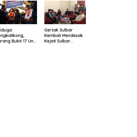
eragam Linmas
Gelar” Satukan Aksi
milu
Basmi Korupsi “
Diduga
Gertak Sulbar
ngkalikong,
Kembali Mendesak
rang Bukti 17 Unit
Kejati Sulbar
avator Kasus
Tuntaskan Dugaan
enambangan
Proyek Fiktif RSUD
egal di Desa Oko –
Majene
o Telah
kembalikan,
sdin : Negara
rugikan”