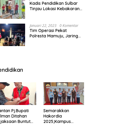
Kadis Pendidikan Sulbar
Tinjau Lokasi Kebakaran
di SMAN 1 Malunda
Januari 22, 2023
0 Komentar
Tim Operasi Pekat
Polresta Mamuju, Jaring
Anak Remaja Konsumsi
Boje Di Wisma
endidikan
ntan Pj.Bupati
Semarakkan
lman Ditahan
Hakordia
jaksaan Buntut
2025;Kampus
nipuan
Kesehatan
engadaan
Polkesmamuju,