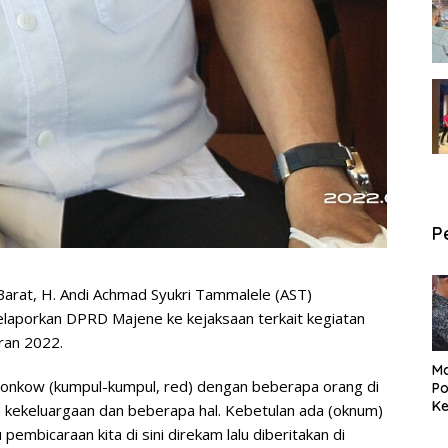
P
Barat, H. Andi Achmad Syukri Tammalele (AST)
elaporkan DPRD Majene ke kejaksaan terkait kegiatan
ran 2022.
Ma
konkow (kumpul-kumpul, red) dengan beberapa orang di
Po
Ke
ita kekeluargaan dan beberapa hal. Kebetulan ada (oknum)
Pe
 pembicaraan kita di sini direkam lalu diberitakan di
P