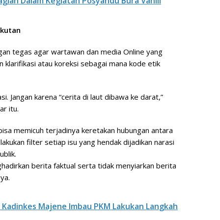
agian Dalam Kegiatan Posyandu Bura Vanili
gkutan
an tegas agar wartawan dan media Online yang
klarifikasi atau koreksi sebagai mana kode etik
. Jangan karena “cerita di laut dibawa ke darat,”
r itu.
 bisa memicuh terjadinya keretakan hubungan antara
akukan filter setiap isu yang hendak dijadikan narasi
blik.
adirkan berita faktual serta tidak menyiarkan berita
ya.
 Kadinkes Majene Imbau PKM Lakukan Langkah