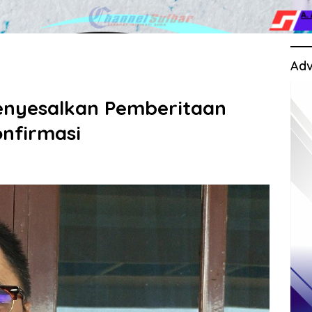
Adv
enyesalkan Pemberitaan
onfirmasi