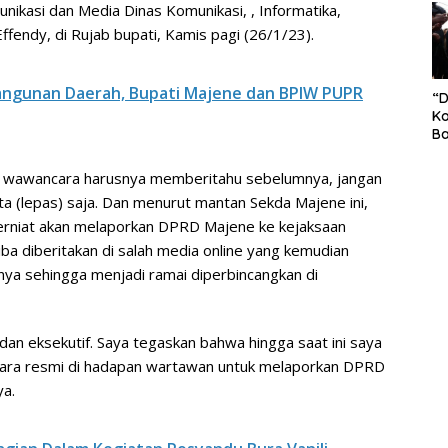
nikasi dan Media Dinas Komunikasi, , Informatika,
S
Pe
Effendy, di Rujab bupati, Kamis pagi (26/1/23).
gunan Daerah, Bupati Majene dan BPIW PUPR
“
Ko
Ba
Ex
P
au wawancara harusnya memberitahu sebelumnya, jangan
Il
ita (lepas) saja. Dan menurut mantan Sekda Majene ini,
Ok
Di
erniat akan melaporkan DPRD Majene ke kejaksaan
Ru
iba diberitakan di salah media online yang kemudian
Di
nnya sehingga menjadi ramai diperbincangkan di
 dan eksekutif. Saya tegaskan bahwa hingga saat ini saya
cara resmi di hadapan wartawan untuk melaporkan DPRD
ya.