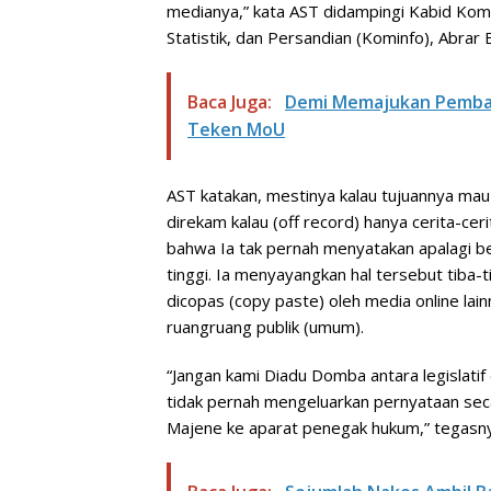
medianya,” kata AST didampingi Kabid Komu
Statistik, dan Persandian (Kominfo), Abrar 
Baca Juga:
Demi Memajukan Pemban
Teken MoU
AST katakan, mestinya kalau tujuannya m
direkam kalau (off record) hanya cerita-cer
bahwa Ia tak pernah menyatakan apalagi b
tinggi. Ia menyayangkan hal tersebut tiba-t
dicopas (copy paste) oleh media online lai
ruangruang publik (umum).
“Jangan kami Diadu Domba antara legislatif
tidak pernah mengeluarkan pernyataan se
Majene ke aparat penegak hukum,” tegasn