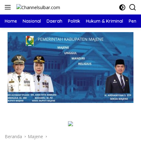
Langsung
ke
konten
Home
Nasional
Daerah
Politik
Hukum & Kriminal
Pendi
Beranda
Majene