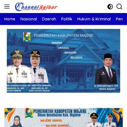
Langsung
ke
konten
Home
Nasional
Daerah
Politik
Hukum & Kriminal
Pendi