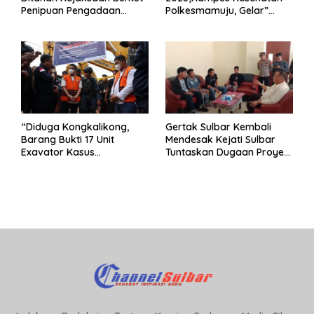
Penipuan Pengadaan
Polkesmamuju, Gelar”
Seragam Linmas Pemilu
Satukan Aksi Basmi
Korupsi “
“Diduga Kongkalikong,
Gertak Sulbar Kembali
Barang Bukti 17 Unit
Mendesak Kejati Sulbar
Exavator Kasus
Tuntaskan Dugaan Proyek
Penambangan Ilegal di
Fiktif RSUD Majene
Desa Oko – Oko Telah
Dikembalikan, Rusdin :
Negara Dirugikan”