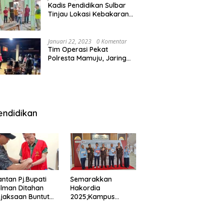
Kadis Pendidikan Sulbar
Tinjau Lokasi Kebakaran
di SMAN 1 Malunda
Januari 22, 2023
0 Komentar
Tim Operasi Pekat
Polresta Mamuju, Jaring
Anak Remaja Konsumsi
Boje Di Wisma
endidikan
ntan Pj.Bupati
Semarakkan
lman Ditahan
Hakordia
jaksaan Buntut
2025;Kampus
nipuan
Kesehatan
engadaan
Polkesmamuju,