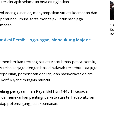
erjalin apik selama ini bisa ditingkatkan.
S
Pe
Pol Adang Ginanjar, menyampaikan situasi keamanan dan
-pemilihan umum serta mengajak untuk menjaga
amadan.
“
Ko
Ba
Ex
r Aksi Bersih Lingkungan, Mendukung Majene
P
Il
Ok
Di
r memberikan tentang situasi Kamtibmas pasca-pemilu,
Ru
Di
telah terjaga dengan baik di wilayah tersebut. Dia juga
epolisian, pemerintah daerah, dan masyarakat dalam
konflik yang mungkin muncul.
lang perayaan Hari Raya Idul Fitri 1445 H kepada
lda menekankan pentingnya ketaatan terhadap aturan-
adap potensi gangguan keamanan.