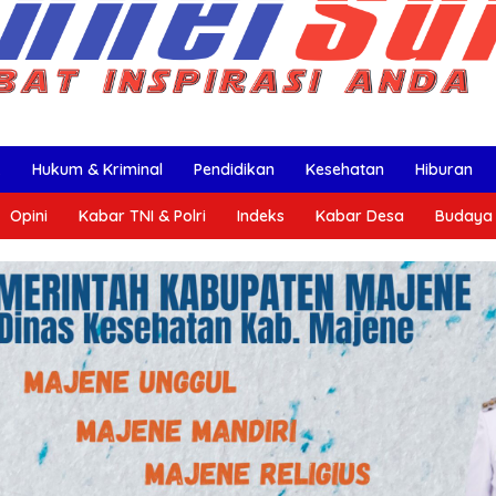
k
Hukum & Kriminal
Pendidikan
Kesehatan
Hiburan
Opini
Kabar TNI & Polri
Indeks
Kabar Desa
Budaya