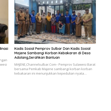
inasi
Kadis Sosial Pemprov Sulbar Dan Kadis Sosial
Majene Sambangi Korban Kebakaran di Desa
Adolang,Serahkan Bantuan
angan
awesi
MAJENE,Channelsulbar.Com– Pemprov Sulawesi Barat
bersama Pemkab Majene sambangi korban korban
kebakaran ini menunjukkan kepedulian nyata…