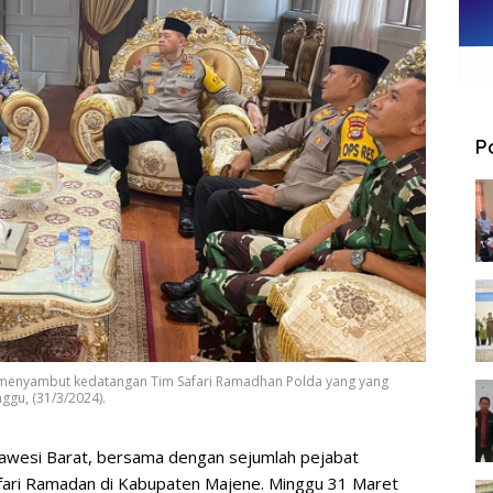
P
e menyambut kedatangan Tim Safari Ramadhan Polda yang yang
ggu, (31/3/2024).
awesi Barat, bersama dengan sejumlah pejabat
safari Ramadan di Kabupaten Majene. Minggu 31 Maret