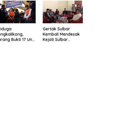
eragam Linmas
Gelar” Satukan Aksi
milu
Basmi Korupsi “
Diduga
Gertak Sulbar
ngkalikong,
Kembali Mendesak
rang Bukti 17 Unit
Kejati Sulbar
avator Kasus
Tuntaskan Dugaan
enambangan
Proyek Fiktif RSUD
egal di Desa Oko –
Majene
o Telah
kembalikan,
sdin : Negara
rugikan”