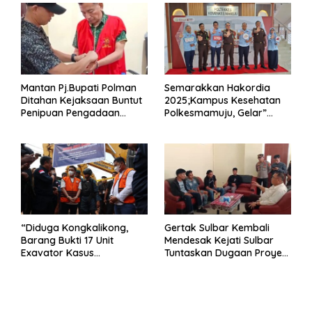
Mantan Pj.Bupati Polman
Semarakkan Hakordia
Ditahan Kejaksaan Buntut
2025;Kampus Kesehatan
Penipuan Pengadaan
Polkesmamuju, Gelar”
Seragam Linmas Pemilu
Satukan Aksi Basmi
Korupsi “
“Diduga Kongkalikong,
Gertak Sulbar Kembali
Barang Bukti 17 Unit
Mendesak Kejati Sulbar
Exavator Kasus
Tuntaskan Dugaan Proyek
Penambangan Ilegal di
Fiktif RSUD Majene
Desa Oko – Oko Telah
Dikembalikan, Rusdin :
Negara Dirugikan”