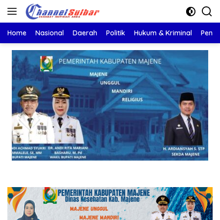
Langsung
ke
konten
Home
Nasional
Daerah
Politik
Hukum & Kriminal
Pendi