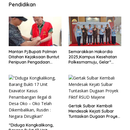
Pendidikan
Mantan Pj.Bupati Polman
Semarakkan Hakordia
Ditahan Kejaksaan Buntut
2025;Kampus Kesehatan
Penipuan Pengadaan
Polkesmamuju, Gelar”
Seragam Linmas Pemilu
Satukan Aksi Basmi
Korupsi “
Gertak Sulbar Kembali
Mendesak Kejati Sulbar
Tuntaskan Dugaan Proyek
Fiktif RSUD Majene
“Diduga Kongkalikong,