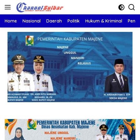
Langsung
ke
konten
Home
Nasional
Daerah
Politik
Hukum & Kriminal
Pendi