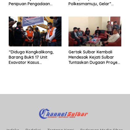
Penipuan Pengadaan
Polkesmamuju, Gelar”
Seragam Linmas Pemilu
Satukan Aksi Basmi
Korupsi “
“Diduga Kongkalikong,
Gertak Sulbar Kembali
Barang Bukti 17 Unit
Mendesak Kejati Sulbar
Exavator Kasus
Tuntaskan Dugaan Proyek
Penambangan Ilegal di
Fiktif RSUD Majene
Desa Oko – Oko Telah
Dikembalikan, Rusdin :
Negara Dirugikan”