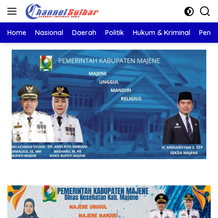
Langsung
ke
konten
Home
Nasional
Daerah
Politik
Hukum & Kriminal
Pendi